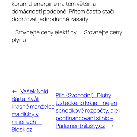
korun. U energií je na tom většina
domácností podobně. Přitom často stačí
dodržovat jednoduché zásady.
Srovnejte ceny elektřiny Srovnejte ceny
plynu
←
Vašek Noid
Pilc (Svobodní): Dluhy
Bárta: Kvůli
Ústeckého kraje – nejen
krásné manželce
schodkové rozpočty, ale i
má dluhy v
podfinancování silnic –
milionech! –
ParlamentníListy.cz
→
Blesk.cz