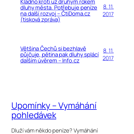
Kladno krotí už druhým rokem
8. 11.
dluhy města. Potřebuje peníze
na další rozvoj – ČtiDoma.cz
2017
(tisková zpráva)
Většina Čechů si bezhlavě
8. 11.
půjčuje, pětina pak dluhy splácí
2017
dalším úvěrem – Info.cz
Upomínky – Vymáhání
pohledávek
Dluží vám někdo peníze? Vymáhání