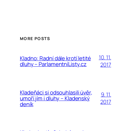
MORE POSTS
10. 11.
Kladno: Radní dále krotí letité
dluhy – ParlamentníListy.cz
2017
Kladeňáci si odsouhlasili úvěr,
9. 11.
umoří jím i dluhy – Kladenský
2017
deník