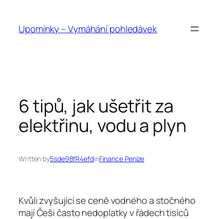
Přeskočit
na
Upomínky – Vymáhání pohledávek
obsah
6 tipů, jak ušetřit za
elektřinu, vodu a plyn
Written by
5sde98fR4efd
in
Finance Peníze
Kvůli zvyšující se ceně vodného a stočného
mají Češi často nedoplatky v řádech tisíců