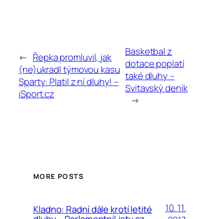
Basketbal z
←
Řepka promluvil, jak
dotace poplatí
(ne)ukradl týmovou kasu
také dluhy –
Sparty: Platil z ní dluhy! –
Svitavský deník
iSport.cz
→
MORE POSTS
10. 11.
Kladno: Radní dále krotí letité