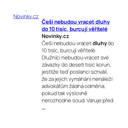
Novinky.cz
Češi nebudou vracet
dluhy
do 10 tisíc, burcují věřitelé
Novinky.cz
Češi nebudou vracet
dluhy
do
10 tisíc, burcují věřitelé.
Dlužníci nebudou vracet své
závazky do deseti tisíc korun,
jestliže teď poslanci schválí,
že za jejich vymáhání nenáleží
advokátům žádná odměna,
pokud tak výslovně
nerozhodne soud. Varuje před
…