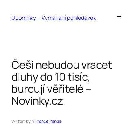
Přeskočit
na
Upomínky – Vymáhání pohledávek
obsah
Češi nebudou vracet
dluhy do 10 tisíc,
burcují věřitelé –
Novinky.cz
Written by
in
Finance Peníze