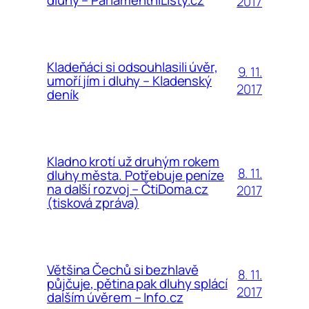
dluhy – ParlamentníListy.cz
2017
Kladeňáci si odsouhlasili úvěr,
9. 11.
umoří jím i dluhy – Kladenský
2017
deník
Kladno krotí už druhým rokem
8. 11.
dluhy města. Potřebuje peníze
na další rozvoj – ČtiDoma.cz
2017
(tisková zpráva)
Většina Čechů si bezhlavě
8. 11.
půjčuje, pětina pak dluhy splácí
2017
dalším úvěrem – Info.cz