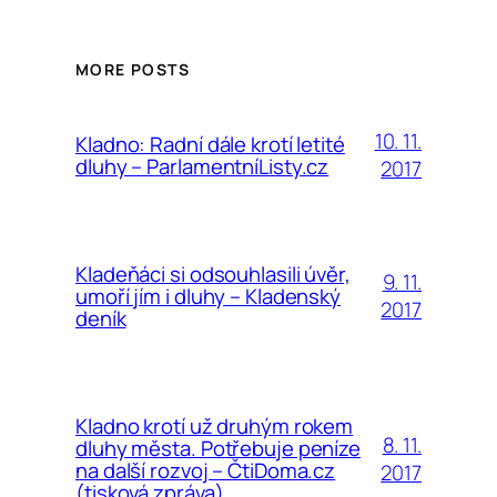
MORE POSTS
10. 11.
Kladno: Radní dále krotí letité
dluhy – ParlamentníListy.cz
2017
Kladeňáci si odsouhlasili úvěr,
9. 11.
umoří jím i dluhy – Kladenský
2017
deník
Kladno krotí už druhým rokem
8. 11.
dluhy města. Potřebuje peníze
na další rozvoj – ČtiDoma.cz
2017
(tisková zpráva)