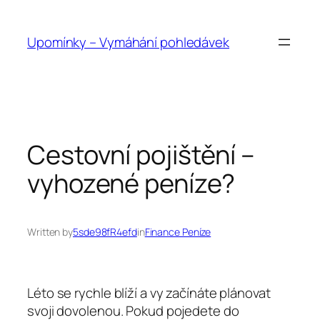
Přeskočit
na
Upomínky – Vymáhání pohledávek
obsah
Cestovní pojištění –
vyhozené peníze?
Written by
5sde98fR4efd
in
Finance Peníze
Léto se rychle blíží a vy začínáte plánovat
svoji dovolenou. Pokud pojedete do