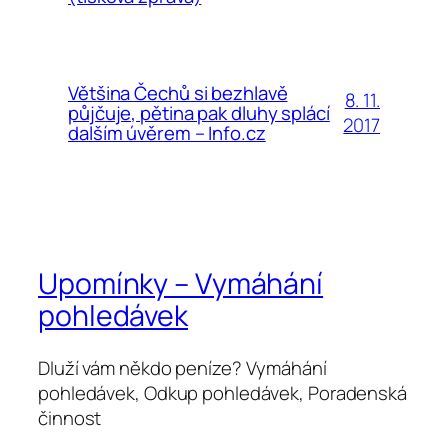
Většina Čechů si bezhlavě
8. 11.
půjčuje, pětina pak dluhy splácí
2017
dalším úvěrem – Info.cz
Upomínky – Vymáhání
pohledávek
Dluží vám někdo peníze? Vymáhání
pohledávek, Odkup pohledávek, Poradenská
činnost