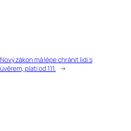
Nový zákon má lépe chránit lidi s
úvěrem, platí od 1.11.
→