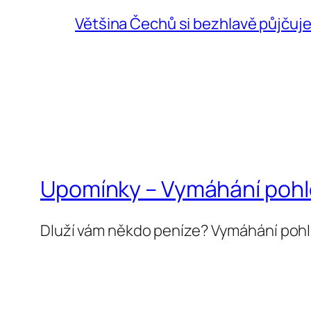
Většina Čechů si bezhlavě půjčuje,
Upomínky – Vymáhání poh
Dluží vám někdo peníze? Vymáhání poh