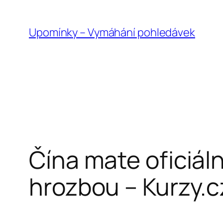
Přeskočit
na
Upomínky – Vymáhání pohledávek
obsah
Čína mate oficiáln
hrozbou – Kurzy.c