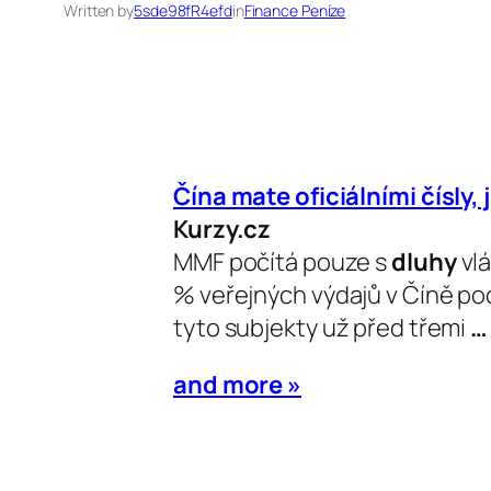
Written by
5sde98fR4efd
in
Finance Peníze
Čína mate oficiálními čísly, 
Kurzy.cz
MMF počítá pouze s
dluhy
vlá
% veřejných výdajů v Číně poc
tyto subjekty už před třemi
…
and more »