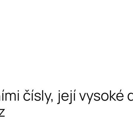
ími čísly, její vysoké
z