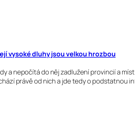
její vysoké
dluhy
jsou velkou hrozbou
dy a nepočítá do něj zadlužení provincií a mí
hází právě od nich a jde tedy o podstatnou i