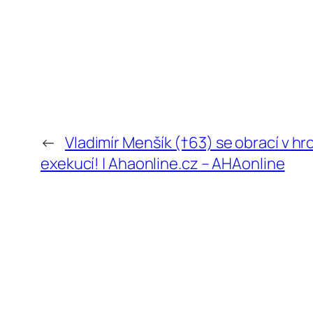
←
Vladimír Menšík (†63) se obrací v hro
exekucí! | Ahaonline.cz – AHAonline