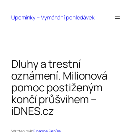
Přeskočit
na
Upomínky – Vymáhání pohledávek
obsah
Dluhy a trestní
oznámení. Milionová
pomoc postiženým
končí průšvihem –
iDNES.cz
Written by
in
Finance Peníze