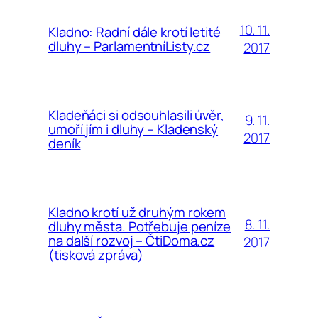
10. 11.
Kladno: Radní dále krotí letité
dluhy – ParlamentníListy.cz
2017
Kladeňáci si odsouhlasili úvěr,
9. 11.
umoří jím i dluhy – Kladenský
2017
deník
Kladno krotí už druhým rokem
8. 11.
dluhy města. Potřebuje peníze
na další rozvoj – ČtiDoma.cz
2017
(tisková zpráva)