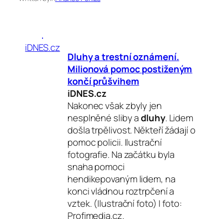
iDNES.cz
Dluhy
a trestní oznámení.
Milionová pomoc postiženým
končí průšvihem
iDNES.cz
Nakonec však zbyly jen
nesplněné sliby a
dluhy
. Lidem
došla trpělivost. Někteří žádají o
pomoc policii. Ilustrační
fotografie. Na začátku byla
snaha pomoci
hendikepovaným lidem, na
konci vládnou roztrpčení a
vztek. (Ilustrační foto) | foto:
Profimedia.cz.