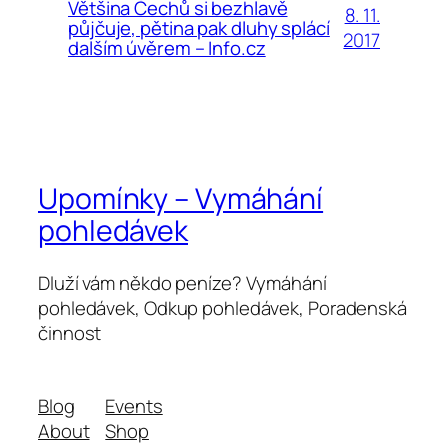
Většina Čechů si bezhlavě
8. 11.
půjčuje, pětina pak dluhy splácí
2017
dalším úvěrem – Info.cz
Upomínky – Vymáhání
pohledávek
Dluží vám někdo peníze? Vymáhání
pohledávek, Odkup pohledávek, Poradenská
činnost
Blog
Events
About
Shop