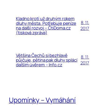
Kladno krotí už druhým rokem
8. 11.
dluhy města. Potřebuje peníze
na další rozvoj – ČtiDoma.cz
2017
(tisková zpráva)
Většina Čechů si bezhlavě
8. 11.
půjčuje, pětina pak dluhy splácí
2017
dalším úvěrem – Info.cz
Upomínky – Vymáhání