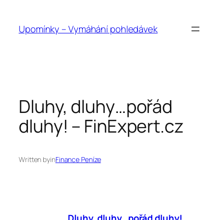
Přeskočit
na
Upomínky – Vymáhání pohledávek
obsah
Dluhy, dluhy…pořád
dluhy! – FinExpert.cz
Written by
in
Finance Peníze
Dluhy
,
dluhy
…pořád
dluhy
!