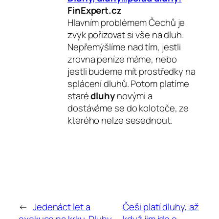
FinExpert.cz
Hlavním problémem Čechů je
zvyk pořizovat si vše na dluh.
Nepřemýšlíme nad tím, jestli
zrovna peníze máme, nebo
jestli budeme mít prostředky na
splácení dluhů. Potom platíme
staré
dluhy
novými a
dostáváme se do kolotoče, ze
kterého nelze sesednout.
←
Jedenáct let a
Češi platí dluhy, až
exekuce na krku. Dluhy
když jim jde o