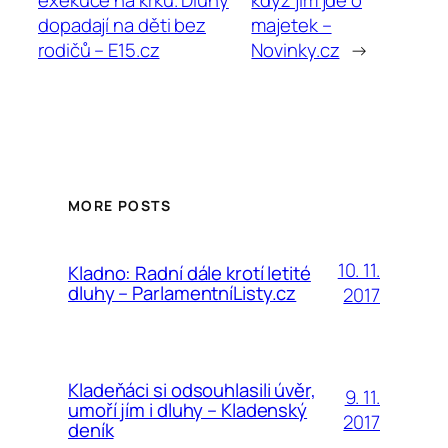
dopadají na děti bez
majetek –
rodičů – E15.cz
Novinky.cz
→
MORE POSTS
10. 11.
Kladno: Radní dále krotí letité
dluhy – ParlamentníListy.cz
2017
Kladeňáci si odsouhlasili úvěr,
9. 11.
umoří jím i dluhy – Kladenský
2017
deník