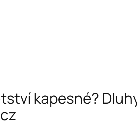
dětství kapesné? Dluh
.cz