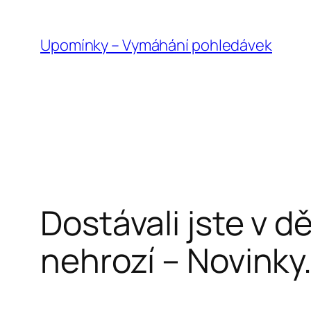
Přeskočit
na
Upomínky – Vymáhání pohledávek
obsah
Dostávali jste v 
nehrozí – Novinky