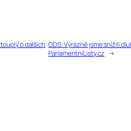
touply o dalších
ODS: Výrazně jsme snížili dlu
ParlamentníListy.cz
→