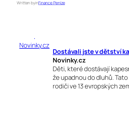
Written by
in
Finance Peníze
Novinky.cz
Dostávali jste v dětství 
Novinky.cz
Děti, které dostávají kape
že upadnou do dluhů. Tato 
rodiči ve 13 evropských ze