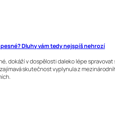
kapesné?
Dluhy
vám tedy nejspíš nehrozí
sné, dokáží v dospělosti daleko lépe spravova
zajímavá skutečnost vyplynula z mezinárodníh
mích.