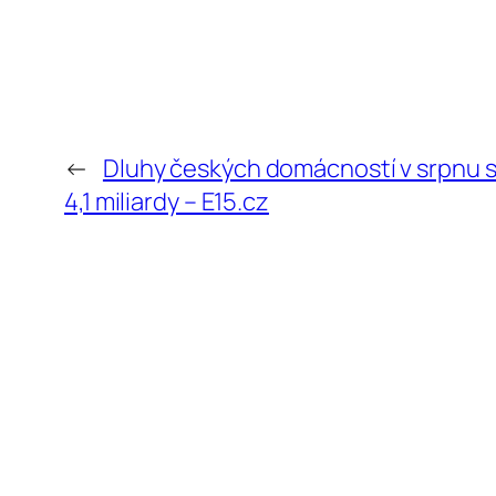
←
Dluhy českých domácností v srpnu s
4,1 miliardy – E15.cz