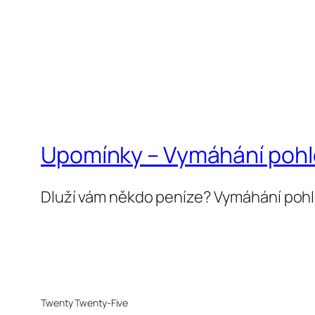
Upomínky – Vymáhání poh
Dluží vám někdo peníze? Vymáhání poh
Twenty Twenty-Five