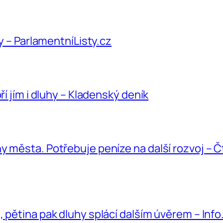
hy – ParlamentníListy.cz
ří jím i dluhy – Kladenský deník
y města. Potřebuje peníze na další rozvoj – 
 pětina pak dluhy splácí dalším úvěrem – Info