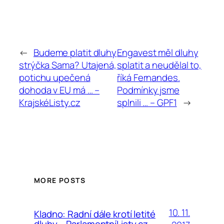
←
Budeme platit dluhy
Engavest měl dluhy
strýčka Sama? Utajená,
splatit a neudělal to,
potichu upečená
říká Fernandes.
dohoda v EU má … –
Podmínky jsme
KrajskéListy.cz
splnili … – GPF1
→
MORE POSTS
10. 11.
Kladno: Radní dále krotí letité