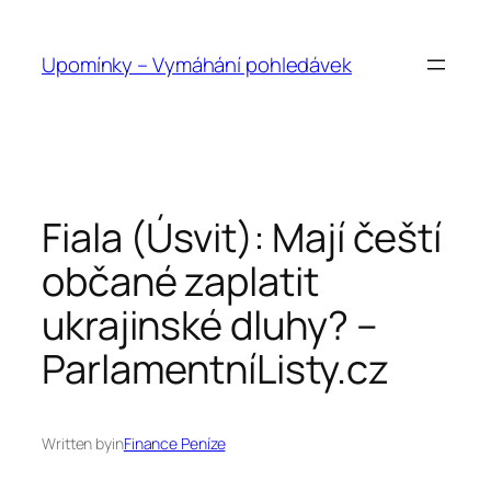
Přeskočit
na
Upomínky – Vymáhání pohledávek
obsah
Fiala (Úsvit): Mají čeští
občané zaplatit
ukrajinské dluhy? –
ParlamentníListy.cz
Written by
in
Finance Peníze