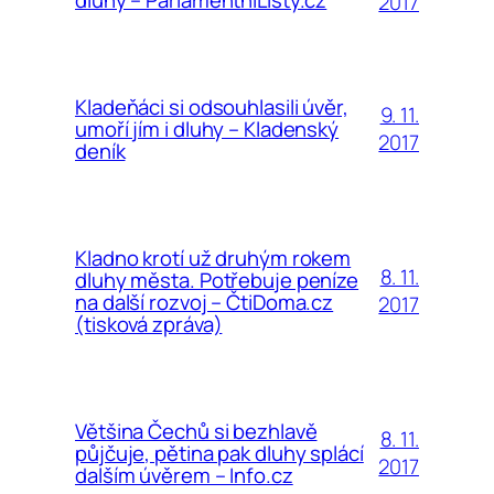
dluhy – ParlamentníListy.cz
2017
Kladeňáci si odsouhlasili úvěr,
9. 11.
umoří jím i dluhy – Kladenský
2017
deník
Kladno krotí už druhým rokem
8. 11.
dluhy města. Potřebuje peníze
na další rozvoj – ČtiDoma.cz
2017
(tisková zpráva)
Většina Čechů si bezhlavě
8. 11.
půjčuje, pětina pak dluhy splácí
2017
dalším úvěrem – Info.cz