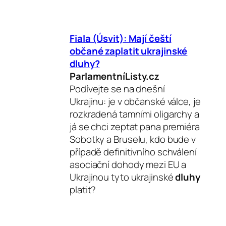
Fiala (Úsvit): Mají čeští
občané zaplatit ukrajinské
dluhy
?
ParlamentníListy.cz
Podívejte se na dnešní
Ukrajinu: je v občanské válce, je
rozkradená tamními oligarchy a
já se chci zeptat pana premiéra
Sobotky a Bruselu, kdo bude v
případě definitivního schválení
asociační dohody mezi EU a
Ukrajinou tyto ukrajinské
dluhy
platit?