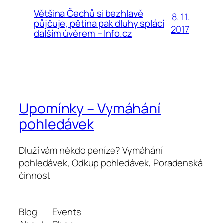
Většina Čechů si bezhlavě
8. 11.
půjčuje, pětina pak dluhy splácí
2017
dalším úvěrem – Info.cz
Upomínky – Vymáhání
pohledávek
Dluží vám někdo peníze? Vymáhání
pohledávek, Odkup pohledávek, Poradenská
činnost
Blog
Events