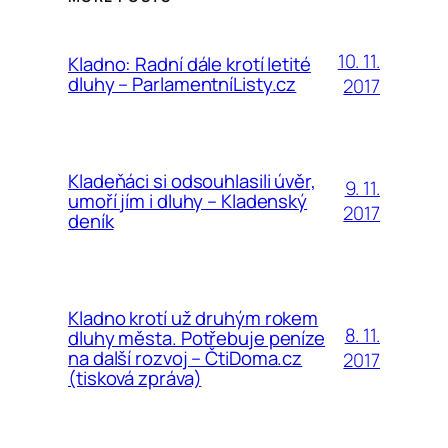
10. 11.
Kladno: Radní dále krotí letité
dluhy – ParlamentníListy.cz
2017
Kladeňáci si odsouhlasili úvěr,
9. 11.
umoří jím i dluhy – Kladenský
2017
deník
Kladno krotí už druhým rokem
8. 11.
dluhy města. Potřebuje peníze
na další rozvoj – ČtiDoma.cz
2017
(tisková zpráva)