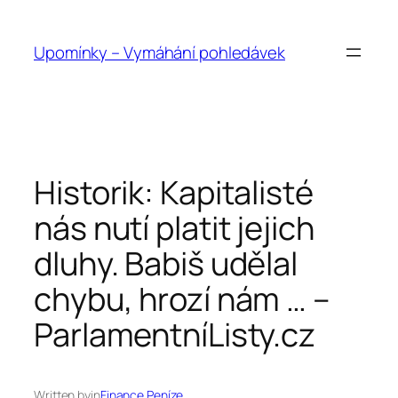
Přeskočit
na
Upomínky – Vymáhání pohledávek
obsah
Historik: Kapitalisté
nás nutí platit jejich
dluhy. Babiš udělal
chybu, hrozí nám … –
ParlamentníListy.cz
Written by
in
Finance Peníze