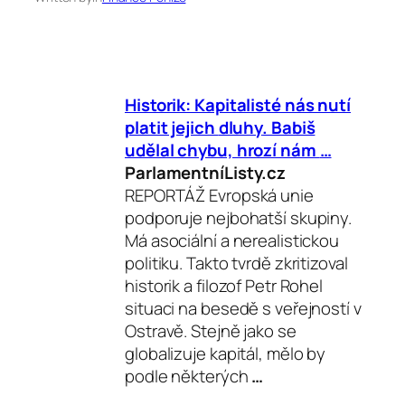
Historik: Kapitalisté nás nutí
platit jejich
dluhy
. Babiš
udělal chybu, hrozí nám
…
ParlamentníListy.cz
REPORTÁŽ Evropská unie
podporuje nejbohatší skupiny.
Má asociální a nerealistickou
politiku. Takto tvrdě zkritizoval
historik a filozof Petr Rohel
situaci na besedě s veřejností v
Ostravě. Stejně jako se
globalizuje kapitál, mělo by
podle některých
…