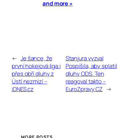
and more »
←
Je šance, že
Stanjura vyzval
první hokejová liga i
Pospíšila, aby splatil
přes obří dluhy z
dluhy ODS. Ten
Ústí nezmizí –
reagoval takto –
iDNES.cz
EuroZpravy.CZ
→
MORE POSTS