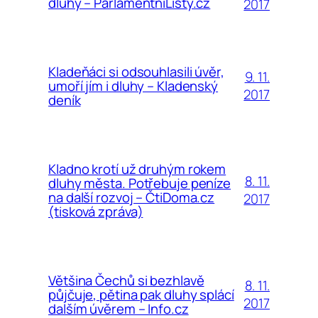
dluhy – ParlamentníListy.cz
2017
Kladeňáci si odsouhlasili úvěr,
9. 11.
umoří jím i dluhy – Kladenský
2017
deník
Kladno krotí už druhým rokem
8. 11.
dluhy města. Potřebuje peníze
na další rozvoj – ČtiDoma.cz
2017
(tisková zpráva)
Většina Čechů si bezhlavě
8. 11.
půjčuje, pětina pak dluhy splácí
2017
dalším úvěrem – Info.cz