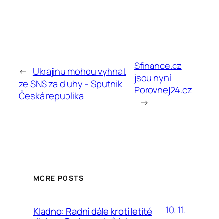
Sfinance.cz
←
Ukrajinu mohou vyhnat
jsou nyní
ze SNS za dluhy – Sputnik
Porovnej24.cz
Česká republika
→
MORE POSTS
10. 11.
Kladno: Radní dále krotí letité