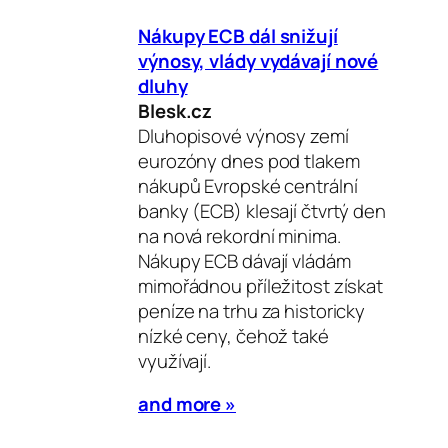
Nákupy ECB dál snižují
výnosy, vlády vydávají nové
dluhy
Blesk.cz
Dluhopisové výnosy zemí
eurozóny dnes pod tlakem
nákupů Evropské centrální
banky (ECB) klesají čtvrtý den
na nová rekordní minima.
Nákupy ECB dávají vládám
mimořádnou příležitost získat
peníze na trhu za historicky
nízké ceny, čehož také
využívají.
and more »