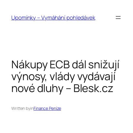
Přeskočit
na
Upomínky – Vymáhání pohledávek
obsah
Nákupy ECB dál snižují
výnosy, vlády vydávají
nové dluhy – Blesk.cz
Written by
in
Finance Peníze