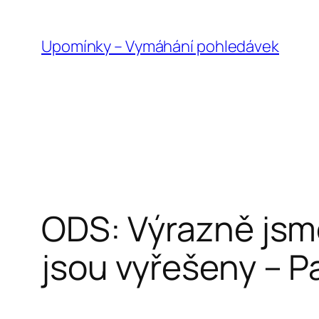
Přeskočit
na
Upomínky – Vymáhání pohledávek
obsah
ODS: Výrazně jsme 
jsou vyřešeny – P