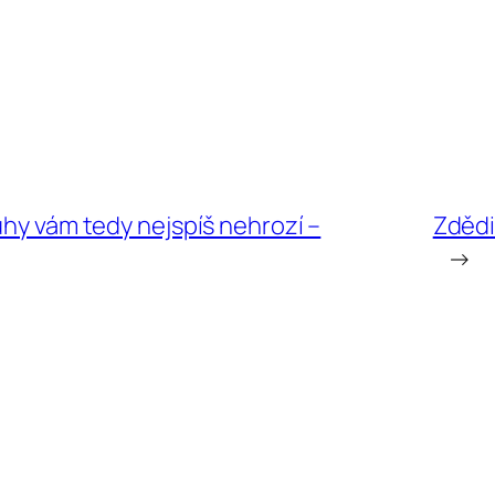
uhy vám tedy nejspíš nehrozí –
Zdědi
→