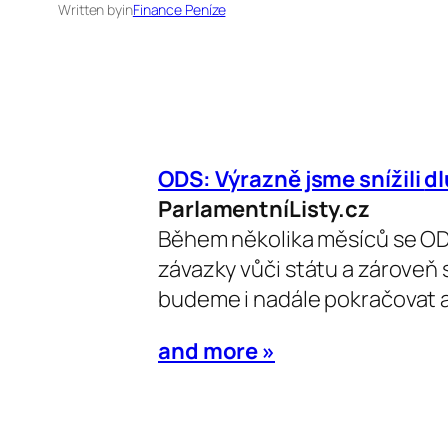
Written by
in
Finance Peníze
ODS: Výrazně jsme snížili
d
ParlamentníListy.cz
Během několika měsíců se ODS
závazky vůči státu a zároveň 
budeme i nadále pokračovat 
and more »