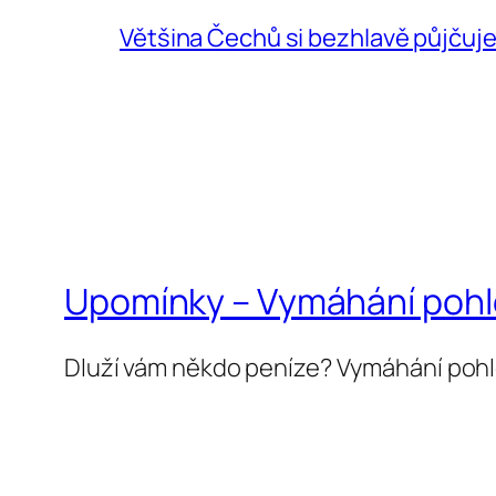
Většina Čechů si bezhlavě půjčuje,
Upomínky – Vymáhání poh
Dluží vám někdo peníze? Vymáhání poh