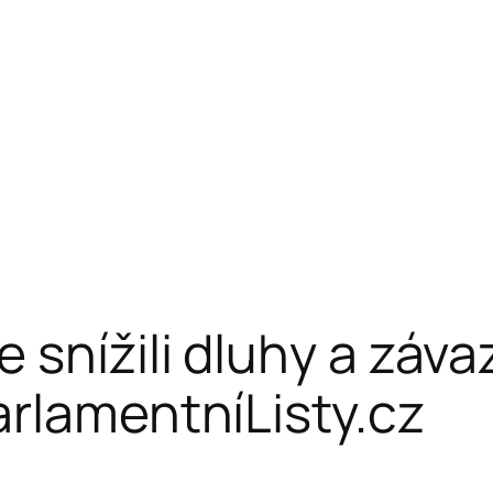
snížili dluhy a záva
arlamentníListy.cz