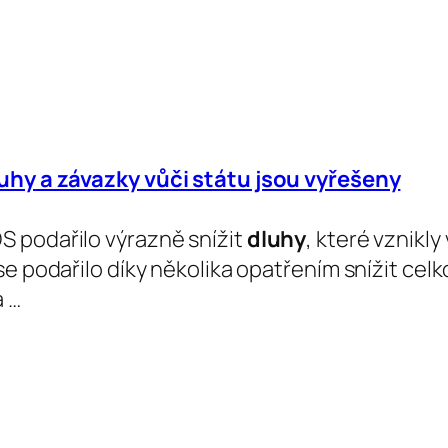
luhy
a závazky vůči státu jsou vyřešeny
 podařilo výrazně snížit
dluhy
, které vznikl
se podařilo díky několika opatřením snížit cel
a …