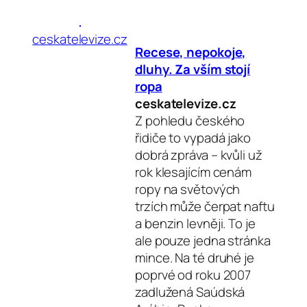
ceskatelevize.cz
Recese, nepokoje,
dluhy
. Za vším stojí
ropa
ceskatelevize.cz
Z pohledu českého
řidiče to vypadá jako
dobrá zpráva – kvůli už
rok klesajícím cenám
ropy na světových
trzích může čerpat naftu
a benzin levněji. To je
ale pouze jedna stránka
mince. Na té druhé je
poprvé od roku 2007
zadlužená Saúdská