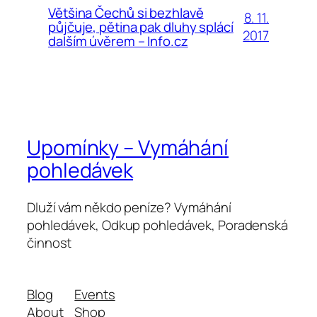
Většina Čechů si bezhlavě
8. 11.
půjčuje, pětina pak dluhy splácí
2017
dalším úvěrem – Info.cz
Upomínky – Vymáhání
pohledávek
Dluží vám někdo peníze? Vymáhání
pohledávek, Odkup pohledávek, Poradenská
činnost
Blog
Events
About
Shop