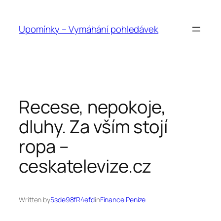
Přeskočit
na
Upomínky – Vymáhání pohledávek
obsah
Recese, nepokoje,
dluhy. Za vším stojí
ropa –
ceskatelevize.cz
Written by
5sde98fR4efd
in
Finance Peníze