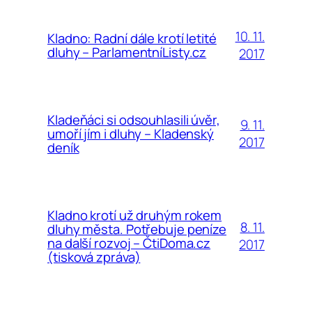
10. 11.
Kladno: Radní dále krotí letité
dluhy – ParlamentníListy.cz
2017
Kladeňáci si odsouhlasili úvěr,
9. 11.
umoří jím i dluhy – Kladenský
2017
deník
Kladno krotí už druhým rokem
8. 11.
dluhy města. Potřebuje peníze
na další rozvoj – ČtiDoma.cz
2017
(tisková zpráva)