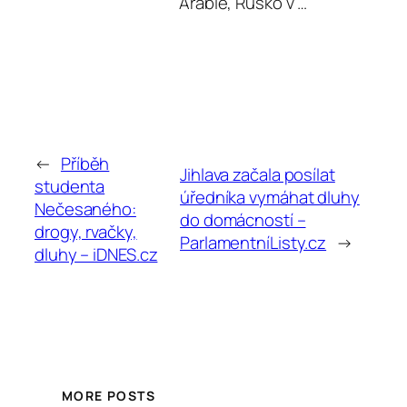
Arábie, Rusko v …
←
Příběh
Jihlava začala posílat
studenta
úředníka vymáhat dluhy
Nečesaného:
do domácností –
drogy, rvačky,
ParlamentníListy.cz
→
dluhy – iDNES.cz
MORE POSTS