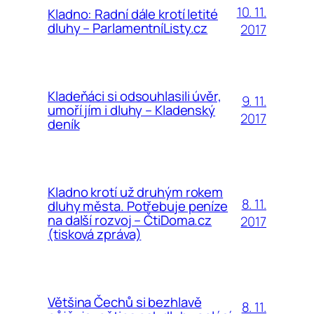
10. 11.
Kladno: Radní dále krotí letité
dluhy – ParlamentníListy.cz
2017
Kladeňáci si odsouhlasili úvěr,
9. 11.
umoří jím i dluhy – Kladenský
2017
deník
Kladno krotí už druhým rokem
8. 11.
dluhy města. Potřebuje peníze
na další rozvoj – ČtiDoma.cz
2017
(tisková zpráva)
Většina Čechů si bezhlavě
8. 11.