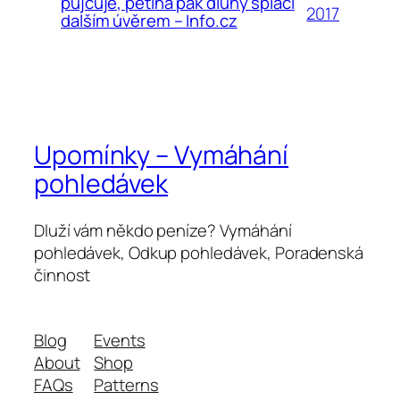
půjčuje, pětina pak dluhy splácí
2017
dalším úvěrem – Info.cz
Upomínky – Vymáhání
pohledávek
Dluží vám někdo peníze? Vymáhání
pohledávek, Odkup pohledávek, Poradenská
činnost
Blog
Events
About
Shop
FAQs
Patterns