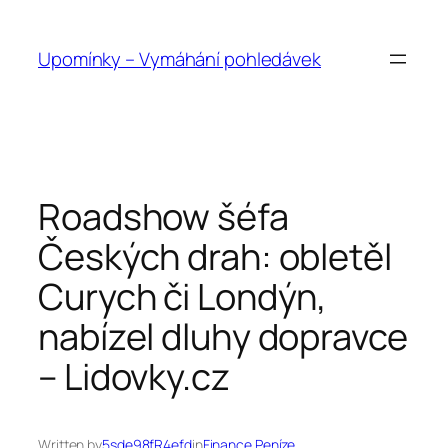
Přeskočit
na
Upomínky – Vymáhání pohledávek
obsah
Roadshow šéfa
Českých drah: obletěl
Curych či Londýn,
nabízel dluhy dopravce
– Lidovky.cz
Written by
5sde98fR4efd
in
Finance Peníze