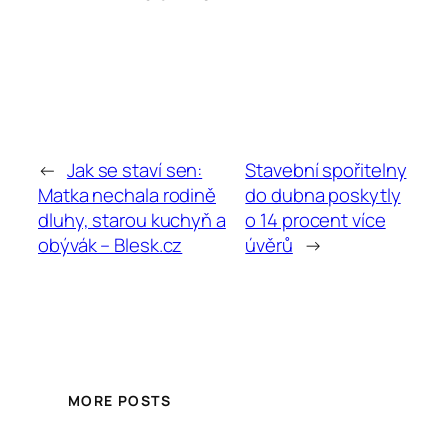
←
Jak se staví sen:
Stavební spořitelny
Matka nechala rodině
do dubna poskytly
dluhy, starou kuchyň a
o 14 procent více
obývák – Blesk.cz
úvěrů
→
MORE POSTS