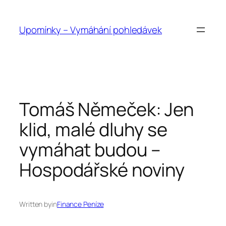
Přeskočit
na
Upomínky – Vymáhání pohledávek
obsah
Tomáš Němeček: Jen
klid, malé dluhy se
vymáhat budou –
Hospodářské noviny
Written by
in
Finance Peníze