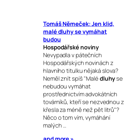
Tomáš Němeček: Jen klid,
malé
dluhy
se vymáhat
budou
Hospodářské noviny
Nevypadla v pátečních
Hospodářských novinách z
hlavního titulku nějaká slova?
Neměl znít spíš "Malé
dluhy
se
nebudou vymáhat
prostřednictvím advokátních
továrníků, kteří se nezvednou z
křesla za méně než pět litrů"?
Něco o tom vím, vymáhání
malých …
and more »