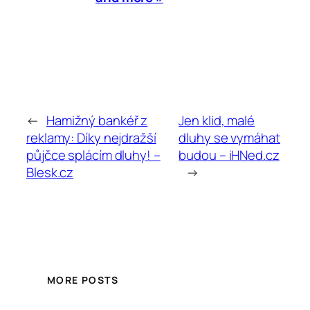
←
Hamižný bankéř z
Jen klid, malé
reklamy: Díky nejdražší
dluhy se vymáhat
půjčce splácím dluhy! –
budou – iHNed.cz
Blesk.cz
→
MORE POSTS