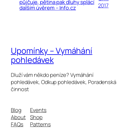
půjčuje, pětina pak dluhy splácí
2017
dalším úvěrem – Info.cz
Upomínky – Vymáhání
pohledávek
Dluží vám někdo peníze? Vymáhání
pohledávek, Odkup pohledávek, Poradenská
činnost
Blog
Events
About
Shop
FAQs
Patterns