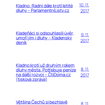
10. 11.
Kladno: Radní dále krotí letité
dluhy – ParlamentníListy.cz
2017
Kladeňáci si odsouhlasili úvěr,
9. 11.
umoří jím i dluhy – Kladenský
2017
deník
Kladno krotí už druhým rokem
8. 11.
dluhy města. Potřebuje peníze
na další rozvoj – ČtiDoma.cz
2017
(tisková zpráva)
Většina Čechů si bezhlavě
8. 11.