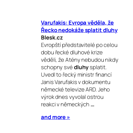
Varufakis: Evropa věděla, že
Řecko nedokáže splatit
dluhy
Blesk.cz
Evropští představitelé po celou
dobu řecké dluhové krize
věděli, že Atény nebudou nikdy
schopny své
dluhy
splatit.
Uvedl to řecký ministr financí
Janis Varufakis v dokumentu
německé televize ARD. Jeho
výrok dnes vyvolal ostrou
reakci v německých
…
and more »