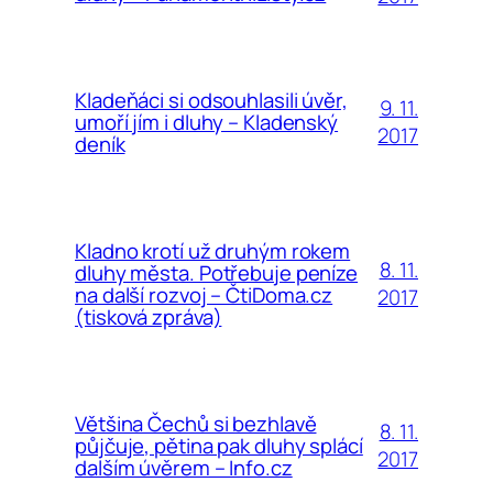
Kladeňáci si odsouhlasili úvěr,
9. 11.
umoří jím i dluhy – Kladenský
2017
deník
Kladno krotí už druhým rokem
8. 11.
dluhy města. Potřebuje peníze
na další rozvoj – ČtiDoma.cz
2017
(tisková zpráva)
Většina Čechů si bezhlavě
8. 11.
půjčuje, pětina pak dluhy splácí
2017
dalším úvěrem – Info.cz