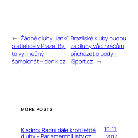
←
Žádné dluhy. Janků
Brazilské kluby budou
o atletice v Praze: Byl
za dluhy vůči hráčům
to výjimečný
přicházet o body –
šampionát – denik.cz
iSport.cz
→
MORE POSTS
10. 11.
Kladno: Radní dále krotí letité
dluhy – ParlamentníListy.cz
2017