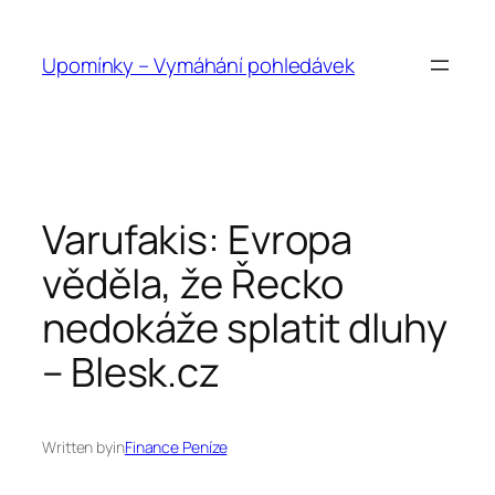
Přeskočit
na
Upomínky – Vymáhání pohledávek
obsah
Varufakis: Evropa
věděla, že Řecko
nedokáže splatit dluhy
– Blesk.cz
Written by
in
Finance Peníze