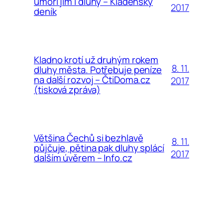
umoří jím i dluhy – Kladenský
2017
deník
Kladno krotí už druhým rokem
8. 11.
dluhy města. Potřebuje peníze
na další rozvoj – ČtiDoma.cz
2017
(tisková zpráva)
Většina Čechů si bezhlavě
8. 11.
půjčuje, pětina pak dluhy splácí
2017
dalším úvěrem – Info.cz