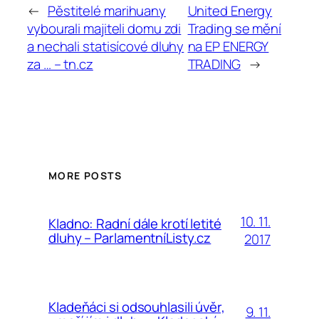
←
Pěstitelé marihuany
United Energy
vybourali majiteli domu zdi
Trading se mění
a nechali statisícové dluhy
na EP ENERGY
za … – tn.cz
TRADING
→
MORE POSTS
10. 11.
Kladno: Radní dále krotí letité
dluhy – ParlamentníListy.cz
2017
Kladeňáci si odsouhlasili úvěr,
9. 11.