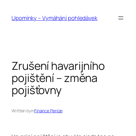
Přeskočit
na
Upomínky – Vymáhání pohledávek
obsah
Zrušení havarijního
pojištění – změna
pojišťovny
Written by
in
Finance Peníze