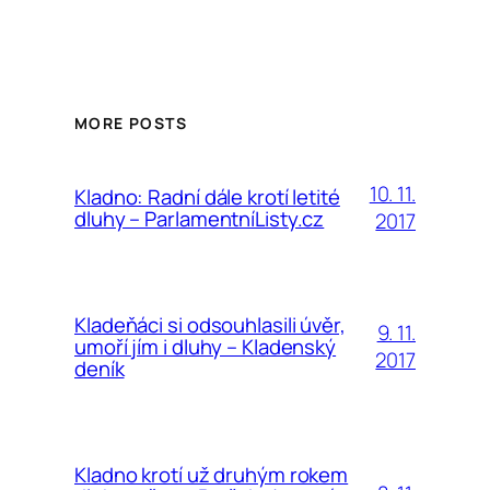
MORE POSTS
10. 11.
Kladno: Radní dále krotí letité
dluhy – ParlamentníListy.cz
2017
Kladeňáci si odsouhlasili úvěr,
9. 11.
umoří jím i dluhy – Kladenský
2017
deník
Kladno krotí už druhým rokem