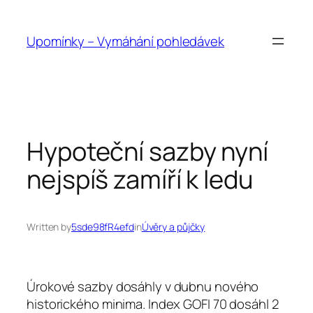
Přeskočit
na
Upomínky – Vymáhání pohledávek
obsah
Hypoteční sazby nyní
nejspíš zamíří k ledu
Written by
5sde98fR4efd
in
Úvěry a půjčky
Úrokové sazby dosáhly v dubnu nového
historického minima. Index GOFI 70 dosáhl 2