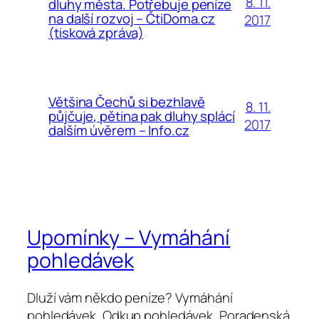
8. 11.
dluhy města. Potřebuje peníze
na další rozvoj – ČtiDoma.cz
2017
(tisková zpráva)
Většina Čechů si bezhlavě
8. 11.
půjčuje, pětina pak dluhy splácí
2017
dalším úvěrem – Info.cz
Upomínky – Vymáhání
pohledávek
Dluží vám někdo peníze? Vymáhání
pohledávek, Odkup pohledávek, Poradenská