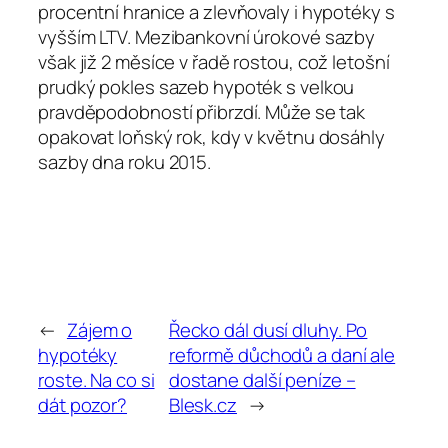
procentní hranice a zlevňovaly i hypotéky s
vyšším LTV. Mezibankovní úrokové sazby
však již 2 měsíce v řadě rostou, což letošní
prudký pokles sazeb hypoték s velkou
pravděpodobností přibrzdí. Může se tak
opakovat loňský rok, kdy v květnu dosáhly
sazby dna roku 2015.
←
Zájem o
Řecko dál dusí dluhy. Po
hypotéky
reformě důchodů a daní ale
roste. Na co si
dostane další peníze –
dát pozor?
Blesk.cz
→