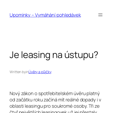
Přeskočit
na
Upomínky – Vymáhání pohledávek
obsah
Je leasing na ústupu?
Written by
in
Úvěry a půjčky
Nový zákon o spotřebitelském úvěru platný
od začátku roku začíná mít reálné dopady i v
oblasti leasingu pro soukromé osoby. Tři ze
čtyř největších leasingovek už jej přestaly