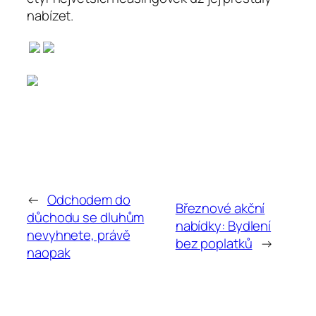
nabízet.
←
Odchodem do
Březnové akční
důchodu se dluhům
nabídky: Bydlení
nevyhnete, právě
bez poplatků
→
naopak