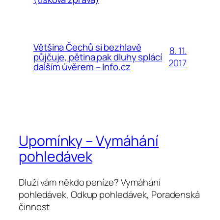
Většina Čechů si bezhlavě
8. 11.
půjčuje, pětina pak dluhy splácí
2017
dalším úvěrem – Info.cz
Upomínky – Vymáhání
pohledávek
Dluží vám někdo peníze? Vymáhání
pohledávek, Odkup pohledávek, Poradenská
činnost