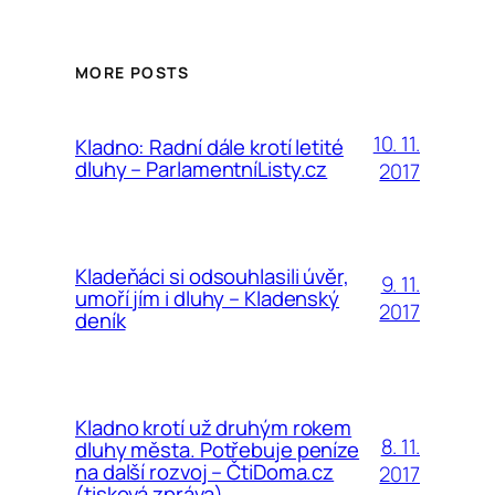
MORE POSTS
10. 11.
Kladno: Radní dále krotí letité
dluhy – ParlamentníListy.cz
2017
Kladeňáci si odsouhlasili úvěr,
9. 11.
umoří jím i dluhy – Kladenský
2017
deník
Kladno krotí už druhým rokem
8. 11.
dluhy města. Potřebuje peníze
na další rozvoj – ČtiDoma.cz
2017
(tisková zpráva)