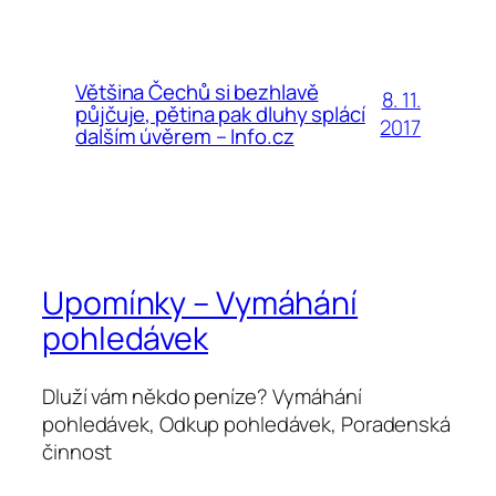
Většina Čechů si bezhlavě
8. 11.
půjčuje, pětina pak dluhy splácí
2017
dalším úvěrem – Info.cz
Upomínky – Vymáhání
pohledávek
Dluží vám někdo peníze? Vymáhání
pohledávek, Odkup pohledávek, Poradenská
činnost