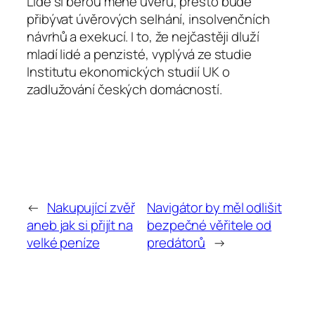
Lidé si berou méně úvěrů, přesto bude
přibývat úvěrových selhání, insolvenčních
návrhů a exekucí. I to, že nejčastěji dluží
mladí lidé a penzisté, vyplývá ze studie
Institutu ekonomických studií UK o
zadlužování českých domácností.
←
Nakupující zvěř
Navigátor by měl odlišit
aneb jak si přijít na
bezpečné věřitele od
velké peníze
predátorů
→