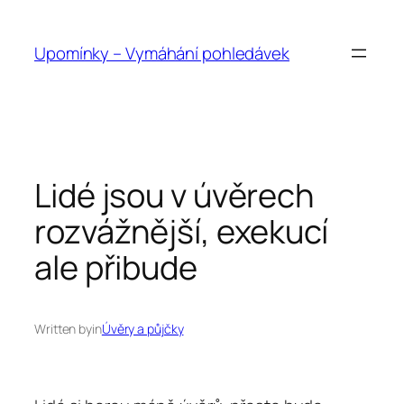
Přeskočit
na
Upomínky – Vymáhání pohledávek
obsah
Lidé jsou v úvěrech
rozvážnější, exekucí
ale přibude
Written by
in
Úvěry a půjčky