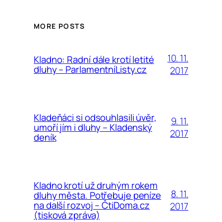
MORE POSTS
10. 11.
Kladno: Radní dále krotí letité
dluhy – ParlamentníListy.cz
2017
Kladeňáci si odsouhlasili úvěr,
9. 11.
umoří jím i dluhy – Kladenský
2017
deník
Kladno krotí už druhým rokem
8. 11.
dluhy města. Potřebuje peníze
na další rozvoj – ČtiDoma.cz
2017
(tisková zpráva)