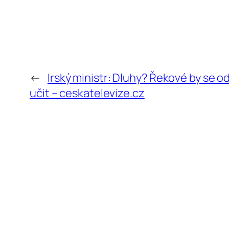
←
Irský ministr: Dluhy? Řekové by se o
učit – ceskatelevize.cz