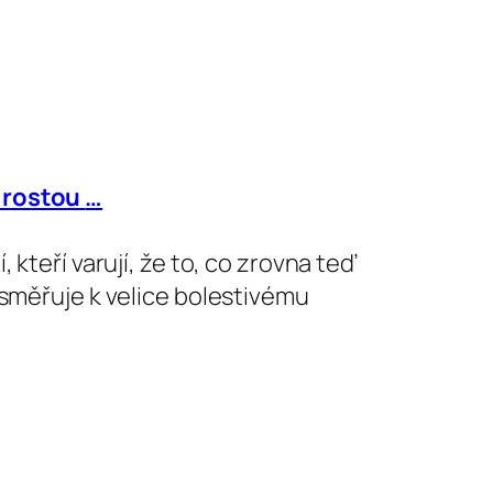
ě rostou
…
 kteří varují, že to, co zrovna teď
 směřuje k velice bolestivému