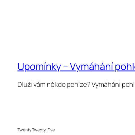
Upomínky – Vymáhání poh
Dluží vám někdo peníze? Vymáhání poh
Twenty Twenty-Five