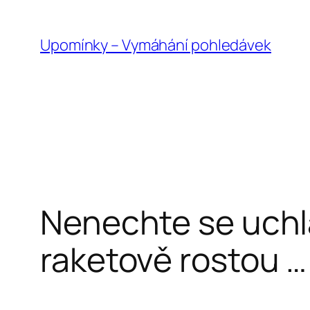
Přeskočit
na
Upomínky – Vymáhání pohledávek
obsah
Nenechte se uchlá
raketově rostou …