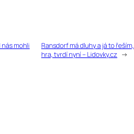
d nás mohli
Ransdorf má dluhy a já to řeším,
hra, tvrdí nyní – Lidovky.cz
→