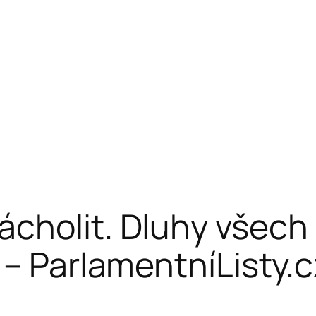
cholit. Dluhy všech l
 – ParlamentníListy.c