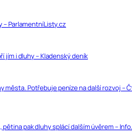
hy – ParlamentníListy.cz
ří jím i dluhy – Kladenský deník
y města. Potřebuje peníze na další rozvoj – 
 pětina pak dluhy splácí dalším úvěrem – Info