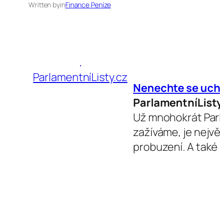
Written by
in
Finance Peníze
ParlamentníListy.cz
Nenechte se uch
ParlamentníList
Už mnohokrát Parla
zažíváme, je nejvě
probuzení. A také