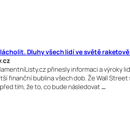
lácholit.
Dluhy
všech lidí ve světě raketov
y.cz
mentníListy.cz přinesly informaci a výroky lidí,
tší finanční bublina všech dob. Že Wall Street
 před tím, že to, co bude následovat
…