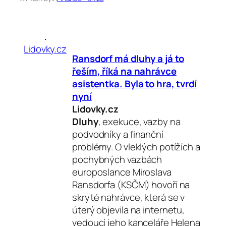
Lidovky.cz
Ransdorf má
dluhy
a já to
řeším, říká na nahrávce
asistentka. Byla to hra, tvrdí
nyní
Lidovky.cz
Dluhy
, exekuce, vazby na
podvodníky a finanční
problémy. O vleklých potížích a
pochybných vazbách
europoslance Miroslava
Ransdorfa (KSČM) hovoří na
skryté nahrávce, která se v
úterý objevila na internetu,
vedoucí jeho kanceláře Helena