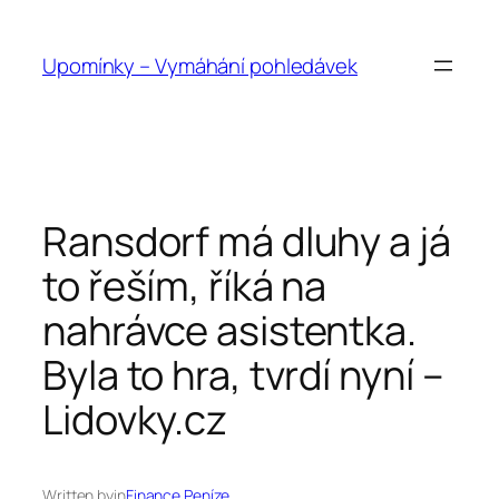
Přeskočit
na
Upomínky – Vymáhání pohledávek
obsah
Ransdorf má dluhy a já
to řeším, říká na
nahrávce asistentka.
Byla to hra, tvrdí nyní –
Lidovky.cz
Written by
in
Finance Peníze