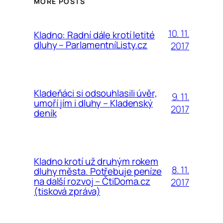
MORE POSTS
10. 11.
Kladno: Radní dále krotí letité
dluhy – ParlamentníListy.cz
2017
Kladeňáci si odsouhlasili úvěr,
9. 11.
umoří jím i dluhy – Kladenský
2017
deník
Kladno krotí už druhým rokem
8. 11.
dluhy města. Potřebuje peníze
na další rozvoj – ČtiDoma.cz
2017
(tisková zpráva)