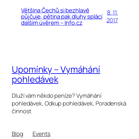
Většina Čechů si bezhlavě
8. 11.
půjčuje, pětina pak dluhy splácí
2017
dalším úvěrem – Info.cz
Upomínky – Vymáhání
pohledávek
Dluží vám někdo peníze? Vymáhání
pohledávek, Odkup pohledávek, Poradenská
činnost
Blog
Events