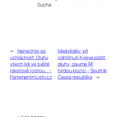
Suchá.
←
Nenechte se
Medvěděv: při
uchlácholit. Dluhy
odmítnutí Kyjeva platit
všech lidí ve světě
dluhy, zaujme RF
raketově rostou … –
tvrdou pozici – Sputnik
ParlamentníListy.cz
Česká republika
→