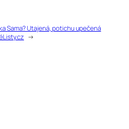
čka Sama? Utajená, potichu upečená
éListy.cz
→