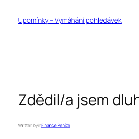
Přeskočit
na
Upomínky – Vymáhání pohledávek
obsah
Zdědil/a jsem dluh
Written by
in
Finance Peníze