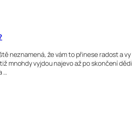
?
ště neznamená, že vám to přinese radost a vy 
totiž mnohdy vyjdou najevo až po skončení dědi
a …