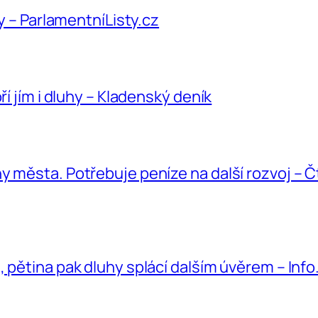
hy – ParlamentníListy.cz
ří jím i dluhy – Kladenský deník
y města. Potřebuje peníze na další rozvoj – 
 pětina pak dluhy splácí dalším úvěrem – Info