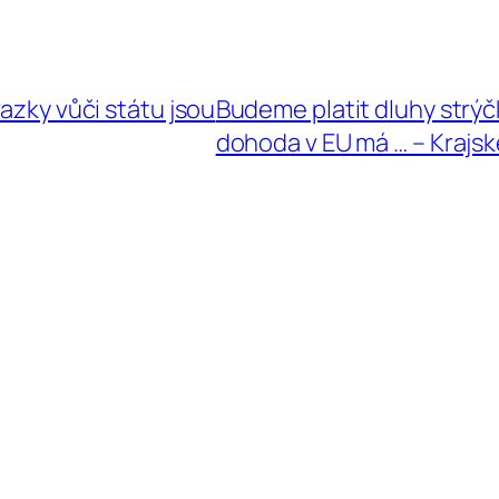
vazky vůči státu jsou
Budeme platit dluhy strý
dohoda v EU má … – Krajsk