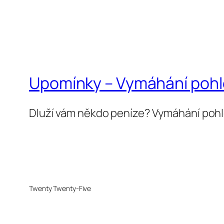
Upomínky – Vymáhání poh
Dluží vám někdo peníze? Vymáhání poh
Twenty Twenty-Five