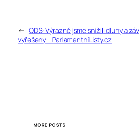
←
ODS: Výrazně jsme snížili dluhy a zá
vyřešeny – ParlamentníListy.cz
MORE POSTS