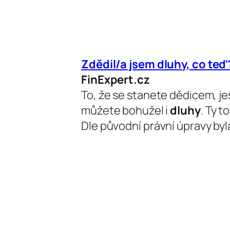
Zdědil/a jsem
dluhy
, co teď
FinExpert.cz
To, že se stanete dědicem, je
můžete bohužel i
dluhy
. Ty 
Dle původní právní úpravy byl